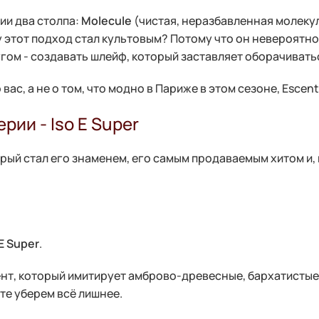
ии два столпа:
Molecule
(чистая, неразбавленная молеку
 этот подход стал культовым? Потому что он невероятно 
угом - создавать шлейф, который заставляет оборачивать
 вас, а не о том, что модно в Париже в этом сезоне, Escent
ии - Iso E Super
рый стал его знаменем, его самым продаваемым хитом и, п
 E Super
.
онент, который имитирует амброво-древесные, бархатисты
те уберем всё лишнее.