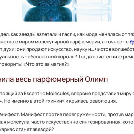
дел, как звезды взлетали и гасли, как мода менялась от 
мство с миром молекулярной парфюмерии, а точнее - с
б
 духи; они продают искусство, науку и… чистое волшебст
идуальность - абсолютный король? Тогда пристегните ре
говорить: «Что это за магия?»
менила весь парфюмерный Олимп
оящий за Escentric Molecules, впервые представил миру 
?». Но именно в этой «химии» и крылась революция.
о манифест. Манифест против перегруженности, против ма
ная молекула, часто искусственно синтезированная, кот
 каркас станет звездой?