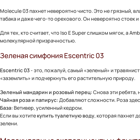
Molecule 03 пахнет невероятно чисто. Это не грязный, в
табака и даже чего-то орехового. Он невероятно стоек 
Для тех, кто считает, что Iso E Super слишком мягок, а A
молекулярной призрачностью.
Зеленая симфония Escentric 03
Escentric 03
- это, пожалуй, самый «зеленый» и травянис
«заземлить» и подчеркнуть его растительную природу.
Зеленый мандарин и розовый перец:
Снова эти ребята, 
Чайная роза и папирус:
Добавляют сложности. Роза здесь
База:
Ветивер, усиленный кедром.
Если вы хотите
купить туалетную воду
, которая пахнет 
зелени.