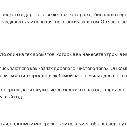
о редкого и дорогого вещества, которое добывали из сер
 сладковатым и невероятно стойким запахом. Он часто ас
о один из тех ароматов, которые вы нанесете утром, а 
исывают его как «запах дорогого, чистого тела». Он к
 Если вы хотите продлить любимый парфюм или сделать е
я энергия, даря ощущение свежести и тепла одновременн
углый год.
и, водными и минеральными нотами, чтобы подчеркнуть