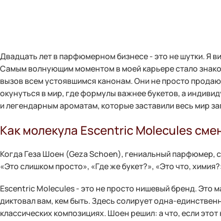
Двадцать лет в парфюмерном бизнесе - это не шутки. Я ви
Самым волнующим моментом в моей карьере стало знако
вызов всем устоявшимся канонам. Они не просто продают
окунуться в мир, где формулы важнее букетов, а индив
и легендарным ароматам, которые заставили весь мир за
Как молекула Escentric Molecules с
Когда Геза Шоен (Geza Schoen), гениальный парфюмер, ст
«Это слишком просто», «Где же букет?», «Это что, химия
Escentric Molecules - это не просто нишевый бренд. Эт
диктовал вам, кем быть. Здесь солирует одна-единствен
классических композициях. Шоен решил: а что, если этот