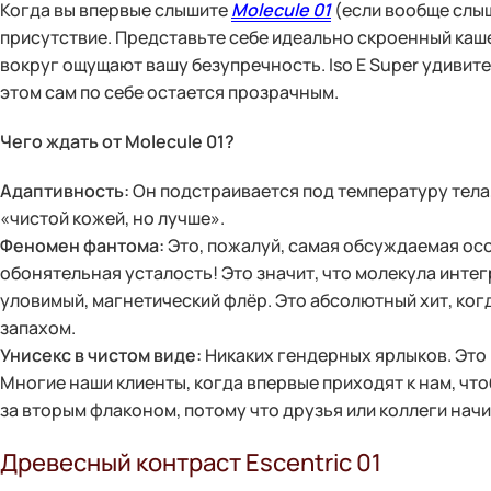
Когда вы впервые слышите
Molecule 01
(если вообще слыши
присутствие. Представьте себе идеально скроенный кашем
вокруг ощущают вашу безупречность. Iso E Super удивит
этом сам по себе остается прозрачным.
Чего ждать от Molecule 01?
Адаптивность:
Он подстраивается под температуру тела,
«чистой кожей, но лучше».
Феномен фантома:
Это, пожалуй, самая обсуждаемая осо
обонятельная усталость! Это значит, что молекула инте
уловимый, магнетический флёр. Это абсолютный хит, ког
запахом.
Унисекс в чистом виде:
Никаких гендерных ярлыков. Это
Многие наши клиенты, когда впервые приходят к нам, чт
за вторым флаконом, потому что друзья или коллеги начи
Древесный контраст Escentric 01