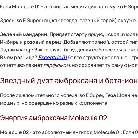
Если
Molecule 01
- это чистая медитация на тему Iso E Sup
Здесь Iso E Super (он, как всегда, главный герой) окру
Зеленый мандарин:
Придает старту яркую, искрящуюся к
Имбирь и розовый перец:
Добавляют пряной, острой пик
Ладан и кедр:
Закрепляют базу, делая ее более осязаемой
В чем разница?
Escentric 01
более структурирован, он гро
отчетливо пахнет
парфюмом
, но сохраняет ту самую мо
Звездный дуэт амброксана и бета-ио
После ошеломительного успеха Iso E Super, Геза Шоен н
мощных, но совершенно разных компонента.
Энергия амброксана Molecule 02.
Molecule 02
- это абсолютный антипод Molecule 01. Если 