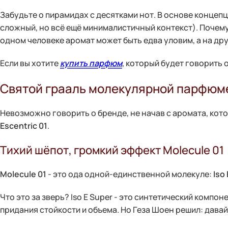
Забудьте о пирамидах с десятками нот. В основе концепц
сложный, но всё ещё минималистичный контекст). Почему
одном человеке аромат может быть едва уловим, а на др
Если вы хотите
купить парфюм
, который будет говорить о
Святой грааль молекулярной парфюмер
Невозможно говорить о бренде, не начав с аромата, кото
Escentric 01
.
Тихий шёпот, громкий эффект Molecule 01
Molecule 01
- это ода одной-единственной молекуле:
Iso
Что это за зверь? Iso E Super - это синтетический комп
придания стойкости и объема. Но Геза Шоен решил: давай