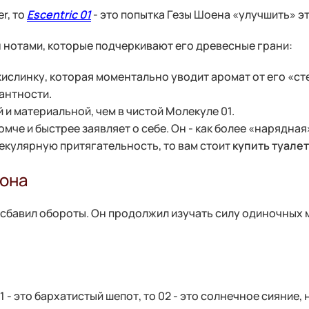
er, то
Escentric 01
- это попытка Гезы Шоена «улучшить» эт
жен нотами, которые подчеркивают его древесные грани:
ислинку, которая моментально уводит аромат от его «ст
антности.
 и материальной, чем в чистой Молекуле 01.
мче и быстрее заявляет о себе. Он - как более «нарядная»
лекулярную притягательность, то вам стоит
купить туале
нона
е сбавил обороты. Он продолжил изучать силу одиночных
01 - это бархатистый шепот, то 02 - это солнечное сияние