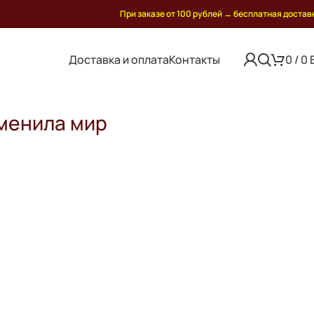
При заказе от 100 рублей
→
бесплатная достав
Доставка и оплата
Контакты
0
/
0
менила мир