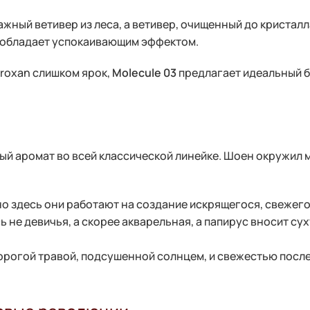
лажный ветивер из леса, а ветивер, очищенный до кристал
и обладает успокаивающим эффектом.
mbroxan слишком ярок,
Molecule 03
предлагает идеальный б
тый аромат во всей классической линейке. Шоен окружил
но здесь они работают на создание искрящегося, свежего
 не девичья, а скорее акварельная, а папирус вносит с
дорогой травой, подсушенной солнцем, и свежестью после 