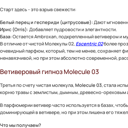
Старт здесь - это взрыв свежести:
Белый перец и геспериди (цитрусовые):
Дают мгновенн
Ирис (Orris):
Добавляет пудровости и элегантности.
База:
Остается Ambroxan, подкрепленный ветивером и м
В отличие от чистой Молекулы 02,
Escentric 02
более проз
очевидный парфюм, который, тем не менее, сохраняет ф
ненавязчивой, но при этом абсолютно современной, рас
Ветиверовый гипноз Molecule 03
Третья по счету чистая молекула,
Molecule 03
, стала ис
корню травы с землистым, дымным, древесно-ореховым 
В парфюмерии ветивер часто используется в базах, чтобы
доминирующей в ветивере, но при этом лишена его тяжел
Что мы получаем?