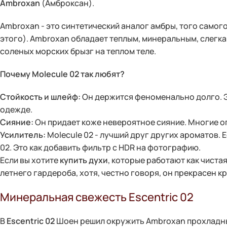
Ambroxan
(Амброксан).
Ambroxan - это синтетический аналог амбры, того самог
этого). Ambroxan обладает теплым, минеральным, слегка
соленых морских брызг на теплом теле.
Почему Molecule 02 так любят?
Стойкость и шлейф:
Он держится феноменально долго. Эт
одежде.
Сияние:
Он придает коже невероятное сияние. Многие оп
Усилитель:
Molecule 02 - лучший друг других ароматов.
02. Это как добавить фильтр с HDR на фотографию.
Если вы хотите
купить духи
, которые работают как чиста
летнего гардероба, хотя, честно говоря, он прекрасен кр
Минеральная свежесть Escentric 02
В
Escentric 02
Шоен решил окружить Ambroxan прохладным