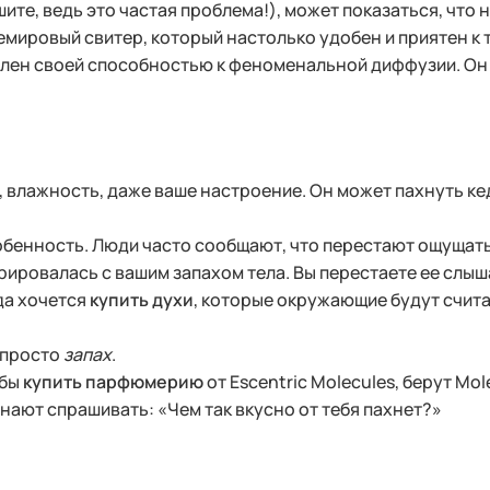
те, ведь это частая проблема!), может показаться, что н
ировый свитер, который настолько удобен и приятен к те
елен своей способностью к феноменальной диффузии. Он 
 влажность, даже ваше настроение. Он может пахнуть кед
бенность. Люди часто сообщают, что перестают ощущать 
грировалась с вашим запахом тела. Вы перестаете ее слы
да хочется
купить духи
, которые окружающие будут счит
 просто
запах
.
обы
купить парфюмерию
от Escentric Molecules, берут Mo
нают спрашивать: «Чем так вкусно от тебя пахнет?»