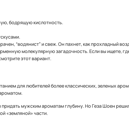
ую, бодрящую кислотность.
ускусами.
рачен, “водянист” и свеж. Он пахнет, как прохладный во
ирменную молекулярную загадочность. Если вы ищете, гд
смотрите этот вариант.
пытанием для любителей более классических, зеленых аро
ароматом.
 придать мужским ароматам глубину. Но Геза Шоен решил 
ой «земляной» части.