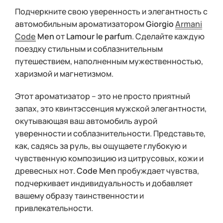
Подчеркните свою уверенность и элегантность с
автомобильным ароматизатором
Giorgio
Armani
Code
Men
от
Lamour le parfum
. Сделайте каждую
поездку стильным и соблазнительным
путешествием, наполненным мужественностью,
харизмой и магнетизмом.
Этот ароматизатор – это не просто приятный
запах, это квинтэссенция мужской элегантности,
окутывающая ваш автомобиль аурой
уверенности и соблазнительности. Представьте,
как, садясь за руль, вы ощущаете глубокую и
чувственную композицию из цитрусовых, кожи и
древесных нот.
Code Men
пробуждает чувства,
подчеркивает индивидуальность и добавляет
вашему образу таинственности и
привлекательности.