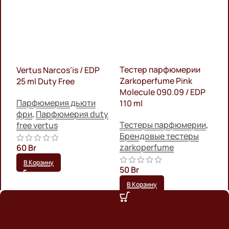
Тестер парфюмерии
Vertus Narcos’is / EDP
Т
Zarkoperfume Pink
25 ml Duty Free
G
Molecule 090.09 / EDP
6
Парфюмерия дьюти
110 ml
фри
,
Парфюмерия duty
Т
Тестеры парфюмерии
,
free vertus
Б
Брендовые тестеры
a
zarkoperfume
60
Br
т
В Корзину
50
Br
3
В Корзину