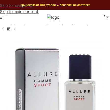
Skip to navigation
При заказе от 100 рублей
→
бесплатная доставка
Skip to main content
ая
/
Парфюмерия дьюти фри
/
Парфюмерия duty free chanel