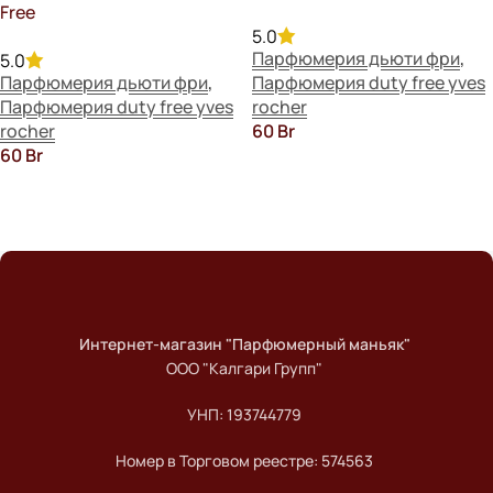
Free
5.0
Парфюмерия дьюти фри
,
5.0
Парфюмерия дьюти фри
,
Парфюмерия duty free yves
Парфюмерия duty free yves
rocher
rocher
60
Br
60
Br
В Корзину
В Корзину
Read more
Интернет-магазин "Парфюмерный маньяк"
ООО "Калгари Групп"
УНП: 193744779
Номер в Торговом реестре: 574563