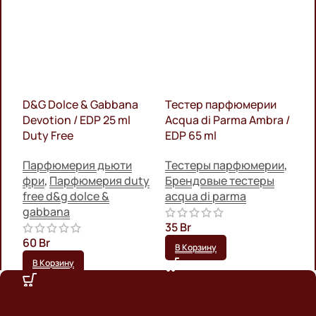
D&G Dolce & Gabbana
Тестер парфюмерии
B
Devotion / EDP 25 ml
Acqua di Parma Ambra /
E
Duty Free
EDP 65 ml
П
Парфюмерия дьюти
Тестеры парфюмерии
,
ф
фри
,
Парфюмерия duty
Брендовые тестеры
f
free d&g dolce &
acqua di parma
gabbana
6
35
Br
60
Br
В Корзину
В Корзину