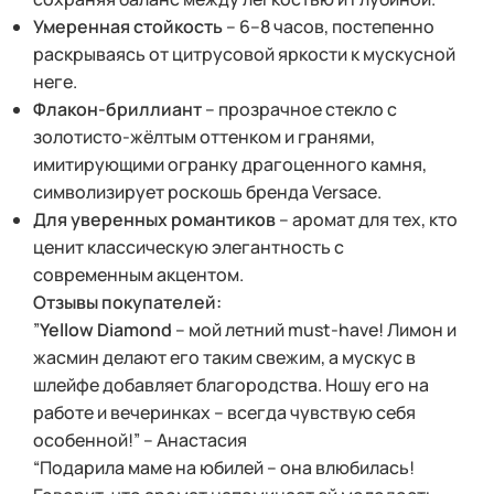
Умеренная стойкость
– 6–8 часов, постепенно
раскрываясь от цитрусовой яркости к мускусной
неге.
Флакон-бриллиант
– прозрачное стекло с
золотисто-жёлтым оттенком и гранями,
имитирующими огранку драгоценного камня,
символизирует роскошь бренда Versace.
Для уверенных романтиков
– аромат для тех, кто
ценит классическую элегантность с
современным акцентом.
Отзывы покупателей:
”
Yellow Diamond
– мой летний must-have! Лимон и
жасмин делают его таким свежим, а мускус в
шлейфе добавляет благородства. Ношу его на
работе и вечеринках – всегда чувствую себя
особенной!” – Анастасия
“Подарила маме на юбилей – она влюбилась!