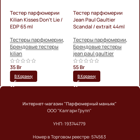
Тестер парфюмерии
Тестер парфюмерии
E
Kilian Kisses Don’t Lie /
Jean Paul Gaultier
E
EDP 65 ml
Scandal / extrait 44ml
m
Тестеры парфюмерии
,
Тестеры парфюмерии
,
П
Брендовые тестеры
Брендовые тестеры
ф
kilian
jean paul gaultier
f
m
35
Br
55
Br
6
В Корзину
В Корзину
Интернет-магазин "Парфюмерный маньяк"
ООО "Калгари Групп"
УНП: 193744779
Номер в Торговом реестре: 574563