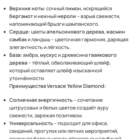
Верхние ноты:
сочный
лимон
, искрящийся
бергамот
и нежный
нероли
– взрыв свежести,
напоминающий брызги шампанского.
Сердце:
цветы
апельсинового дерева
,
жасмин
самбак
и ландыш – цветочная гармония, дарящая
элегантность и лёгкость.
База:
амбра,
мускус
и древесина
гваякового
дерева
– тёплый, обволакивающий шлейф,
который оставляет шлейф изысканной
утончённости.
Преимущества Versace Yellow Diamond:
Солнечная энергичность
– сочетание
цитрусовых и белых цветов создаёт ауру
свежести, заряжая позитивом.
Универсальность
– подходит для офиса,
свиданий, прогулок или летних мероприятий,
сохраняя баланс между лёгкостью и глубиной.