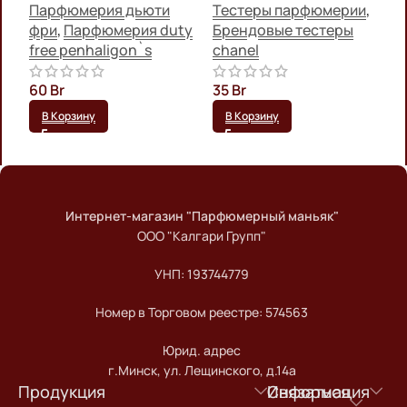
Парфюмерия дьюти
Тестеры парфюмерии
,
Т
фри
,
Парфюмерия duty
Брендовые тестеры
Б
free penhaligon`s
chanel
c
Б
60
Br
35
Br
d
В Корзину
В Корзину
3
Интернет-магазин "Парфюмерный маньяк"
ООО "Калгари Групп"
УНП: 193744779
Номер в Торговом реестре: 574563
Юрид. адрес
г.Минск, ул. Лещинского, д.14а
Продукция
Информация
Связаться