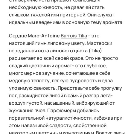
необходимую живость, не давая ей стать
слишком тяжелой или приторной. Они служат
идеальным введением в основную тему аромата.
Сердце
Marc-Antoine
Barrois Tilia
– это
настоящий гимн липовому цвету. Мастерски
переданная нота
липового цвета (Tilia)
расцветает во всей своей красе. Это не просто
сладкий цветочный аромат- это глубокое,
многомерное звучание, сочетающее в себе
медовую теплоту, легкую пудровость и едва
уловимую свежесть. Представьте себе прогулку
под раскидистой липой в самый разгар лета-
воздух густой, насыщенный, вибрирующий от
жужжания пчел. Парфюмеры добились
поразительной натуралистичности, избежав при
этом навязчивой сладости, свойственной
некоторым цветочным композициям. Вокруг липы