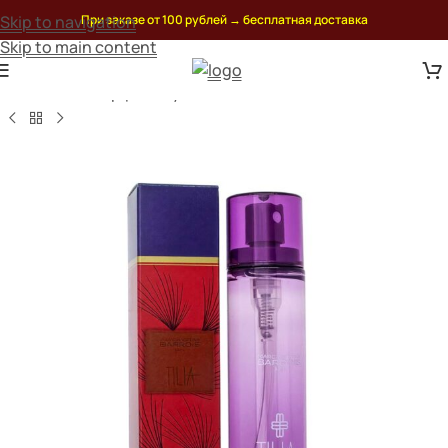
Skip to navigation
При заказе от 100 рублей
→
бесплатная доставка
Skip to main content
актный мини парфюм
/
Туалетная вода marc-antoine barrois