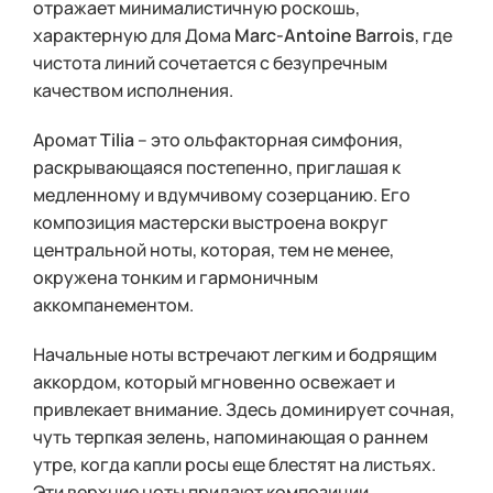
отражает минималистичную роскошь,
характерную для Дома
Marc-Antoine Barrois
, где
чистота линий сочетается с безупречным
качеством исполнения.
Аромат
Tilia
– это ольфакторная симфония,
раскрывающаяся постепенно, приглашая к
медленному и вдумчивому созерцанию. Его
композиция мастерски выстроена вокруг
центральной ноты, которая, тем не менее,
окружена тонким и гармоничным
аккомпанементом.
Начальные ноты встречают легким и бодрящим
аккордом, который мгновенно освежает и
привлекает внимание. Здесь доминирует сочная,
чуть терпкая зелень, напоминающая о раннем
утре, когда капли росы еще блестят на листьях.
Эти верхние ноты придают композиции