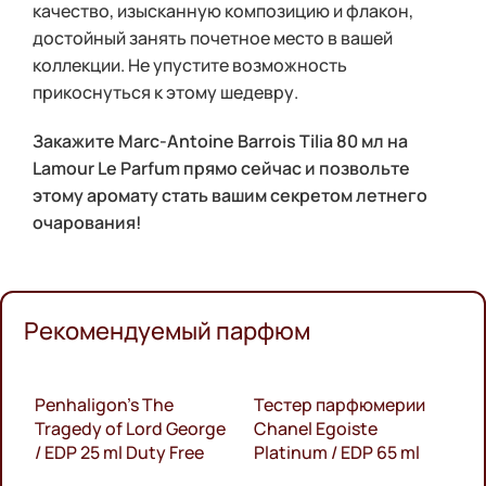
качество, изысканную композицию и флакон,
достойный занять почетное место в вашей
коллекции. Не упустите возможность
прикоснуться к этому шедевру.
Закажите Marc-Antoine Barrois Tilia 80 мл на
Lamour Le Parfum прямо сейчас и позвольте
этому аромату стать вашим секретом летнего
очарования!
Рекомендуемый парфюм
Penhaligon’s The
Тестер парфюмерии
Т
Tragedy of Lord George
Chanel Egoiste
C
/ EDP 25 ml Duty Free
Platinum / EDP 65 ml
E