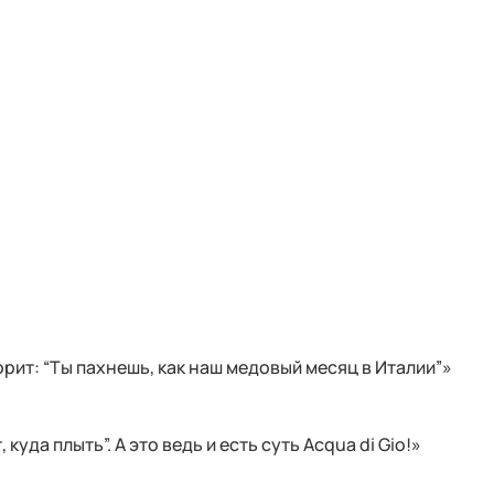
орит: “Ты пахнешь, как наш медовый месяц в Италии”»
уда плыть”. А это ведь и есть суть Acqua di Gio!»