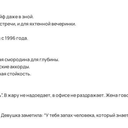
ф даже в зной.
стречи, и для яхтенной вечеринки.
с 1996 года.
ая смородина для глубины.
кие аккорды.
ая стойкость.
. В жару не надоедает, в офисе не раздражает. Жена гов
евушка заметила: “У тебя запах человека, который знает, к