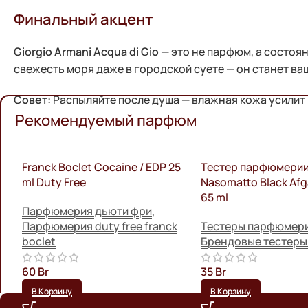
Финальный акцент
Giorgio Armani Acqua di Gio
— это не парфюм, а состоян
свежесть моря даже в городской суете — он станет в
Совет:
Распыляйте после душа — влажная кожа усилит 
Рекомендуемый парфюм
Franck Boclet Cocaine / EDP 25
Тестер парфюмери
ml Duty Free
Nasomatto Black Afg
65 ml
Парфюмерия дьюти фри
,
Парфюмерия duty free franck
Тестеры парфюмер
boclet
Брендовые тестеры
60
Br
35
Br
В Корзину
В Корзину