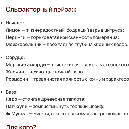
Ольфакторный пейзаж
Начало:
Лимон
— жизнерадостный, бодрящий взрыв цитруса;
Неринги
— горьковатая изысканность померанца;
Можжевельник
— прохладная глубина хвойных лесов.
Сердце:
Морские аккорды
— кристальная свежесть океанского
Жасмин
— нежно-цветочный шепот;
Розмарин
— травянистая пряность с южным характеро
База:
Кедр
— стойкая древесная теплота;
Патчоули
— землистый, чуть терпкий шлейф;
☁️
Мускус
— мягкая, почти невесомая завершающая но
Для кого?