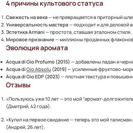
4 причины культового статуса
Свежесть на века
— не превращается в приторный шлей
Универсальность мастера
— подходит и для деловой в
Эстетика Armani
— простота, ставшая эталоном стиля.
Мировое признание
— миллионы проданных флаконов 
Эволюция аромата
Acqua di Gio Profumo (2015)
— добавлены ладан и черн
Acqua di
Gio Absolu
(2019)
— усиленные фруктово-морс
Acqua di Gio EDP (2023)
— плотная текстура и повышенн
Отзывы
«Пользуюсь уже 10 лет — это мой “аромат-долгожитель”
(Дмитрий, 42 года).
«Купил на первое свидание — теперь это мой талисман. Д
(Андрей, 26 лет).