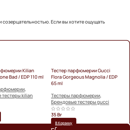
 и созерцательностью. Если вы хотите ощущать
рфюмерии Kilian
Тестер парфюмерии Gucci
Т
one Bad / EDP 110 ml
Flora Gorgeous Magnolia / EDP
C
65 ml
H
парфюмерии
,
тестеры kilian
Тестеры парфюмерии
,
Т
Брендовые тестеры gucci
Б
c
35
Br
3
В Корзину