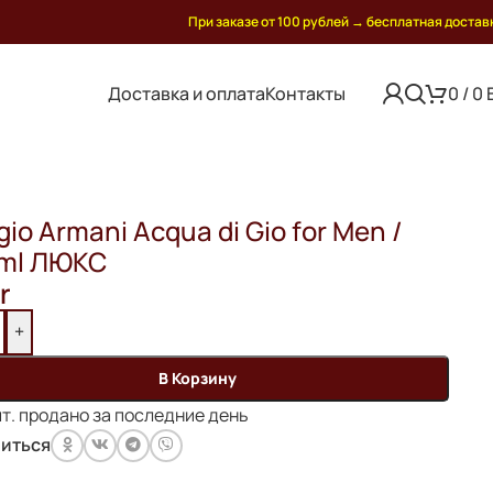
При заказе от 100 рублей
→
бесплатная достав
Доставка и оплата
Контакты
0
/
0
 ЛЮКС
gio Armani Acqua di Gio for Men /
 ml ЛЮКС
r
+
В Корзину
т. продано за последние день
иться