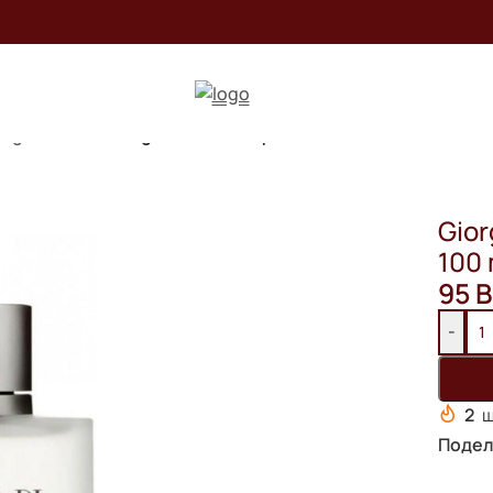
rgio armani
/
Giorgio Armani Acqua di Gio for Men / 100 ml
Gior
100
95
B
-
2
ш
Подел