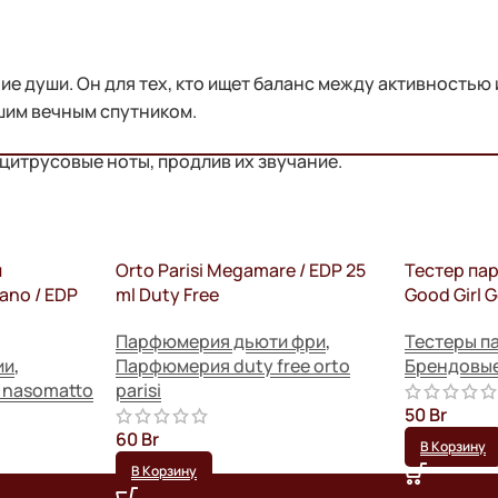
ие души. Он для тех, кто ищет баланс между активностью
ашим вечным спутником.
цитрусовые ноты, продлив их звучание.
и
Orto Parisi Megamare / EDP 25
Тестер па
ano / EDP
ml Duty Free
Good Girl G
Парфюмерия дьюти фри
,
Тестеры 
ии
,
Парфюмерия duty free orto
Брендовые 
 nasomatto
parisi
50
Br
60
Br
В Корзину
В Корзину