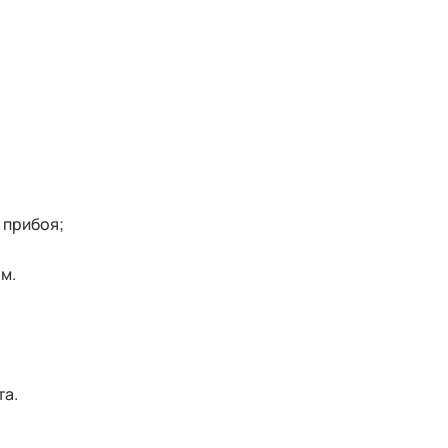
 прибоя;
м.
та.