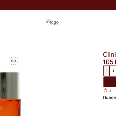
nique
/
Clinique Happy for men / 100 ml ЛЮКС
Clin
105
-
3
ш
Подел