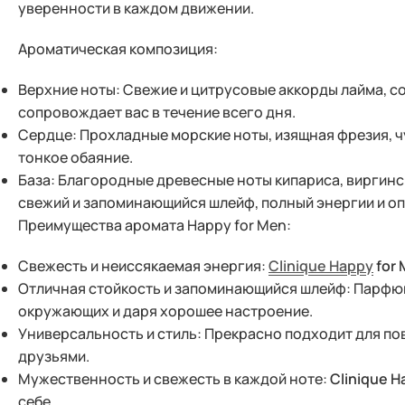
уверенности в каждом движении.
Ароматическая композиция:
Верхние ноты: Свежие и цитрусовые аккорды лайма, с
сопровождает вас в течение всего дня.
Сердце: Прохладные морские ноты, изящная фрезия, ч
тонкое обаяние.
База: Благородные древесные ноты кипариса, виргинс
свежий и запоминающийся шлейф, полный энергии и о
Преимущества аромата Happy for Men:
Свежесть и неиссякаемая энергия:
Clinique Happy
for
Отличная стойкость и запоминающийся шлейф: Парфюм
окружающих и даря хорошее настроение.
Универсальность и стиль: Прекрасно подходит для по
друзьями.
Мужественность и свежесть в каждой ноте:
Clinique H
себе.