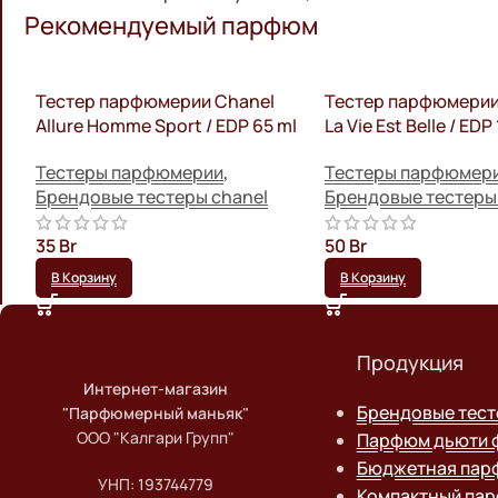
Рекомендуемый парфюм
Тестер парфюмерии Chanel
Тестер парфюмери
Allure Homme Sport / EDP 65 ml
La Vie Est Belle / EDP
Тестеры парфюмерии
,
Тестеры парфюмер
Брендовые тестеры chanel
Брендовые тестеры
35
Br
50
Br
В Корзину
В Корзину
Продукция
Интернет-магазин
Брендовые тес
"Парфюмерный маньяк"
ООО "Калгари Групп"
Парфюм дьюти 
Бюджетная пар
УНП: 193744779
Компактный па