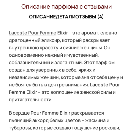
Описание парфюма с отзывами
ОПИСАНИЕ
ДЕТАЛИ
ОТЗЫВЫ (4)
Lacoste Pour Femme
Elixir
– это аромат, словно
драгоценный эликсир, который раскрывает
внутреннюю красоту и сияние женщины. Он
одновременно нежный и чувственный,
соблазнительный и элегантный. Этот парфюм
создан для уверенных в себе, ярких и
независимых женщин, которые знают себе цену и
не боятся быть в центре внимания.
Lacoste Pour
Femme Elixir
– это воплощение женской силы и
притягательности.
В сердце
Pour Femme Elixir
раскрывается
пьянящий аккорд белых цветов – жасмина и
туберозы, которые создают ощущение роскоши,