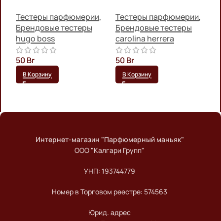
Тестеры парфюмерии
,
Тестеры парфюмерии
,
П
Брендовые тестеры
Брендовые тестеры
ф
hugo boss
carolina herrera
f
П
50
Br
50
Br
g
В Корзину
В Корзину
6
Интернет-магазин "Парфюмерный маньяк"
ООО "Калгари Групп"
УНП: 193744779
Номер в Торговом реестре: 574563
Юрид. адрес