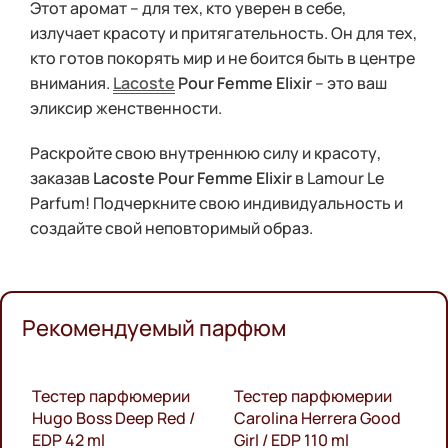
Этот аромат – для тех, кто уверен в себе,
излучает красоту и притягательность. Он для тех,
кто готов покорять мир и не боится быть в центре
внимания.
Lacoste
Pour Femme Elixir
– это ваш
эликсир женственности.
Раскройте свою внутреннюю силу и красоту,
заказав
Lacoste Pour Femme Elixir
в Lamour Le
Parfum! Подчеркните свою индивидуальность и
создайте свой неповторимый образ.
Рекомендуемый парфюм
Тестер парфюмерии
Тестер парфюмерии
G
Hugo Boss Deep Red /
Carolina Herrera Good
G
EDP 42 ml
Girl / EDP 110 ml
F