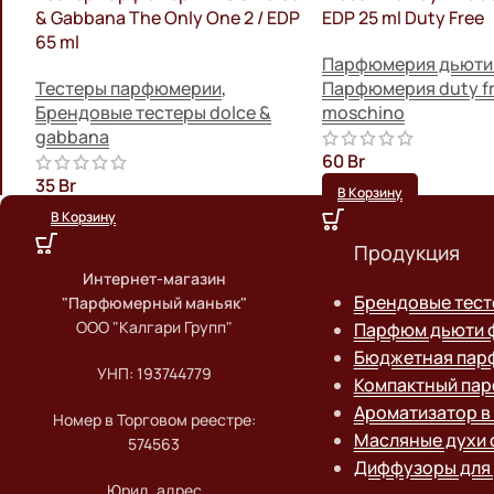
& Gabbana The Only One 2 / EDP
EDP 25 ml Duty Free
65 ml
Парфюмерия дьюти
Тестеры парфюмерии
,
Парфюмерия duty f
Брендовые тестеры dolce &
moschino
gabbana
60
Br
35
Br
В Корзину
В Корзину
Продукция
Интернет-магазин
Брендовые тес
"Парфюмерный маньяк"
ООО "Калгари Групп"
Парфюм дьюти 
Бюджетная пар
УНП: 193744779
Компактный па
Ароматизатор в
Номер в Торговом реестре:
Масляные духи 
574563
Диффузоры для
Юрид. адрес