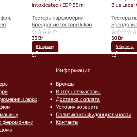
Intoxicated / EDP 65 ml
Blue Label /
 фри
,
Тестеры парфюмерии
,
Тестеры 
ree
Брендовые тестеры kilian
Брендовые
35
Br
50
Br
В Корзину
В Корзину
Информация
теры
Бренды
фри
Интернет-магазин
фюмерия и люкс
Доставка и оплата
рфюм
Условия возврата
 машину
Политика конфиденциальности
с феромонами
Контакты
 дома