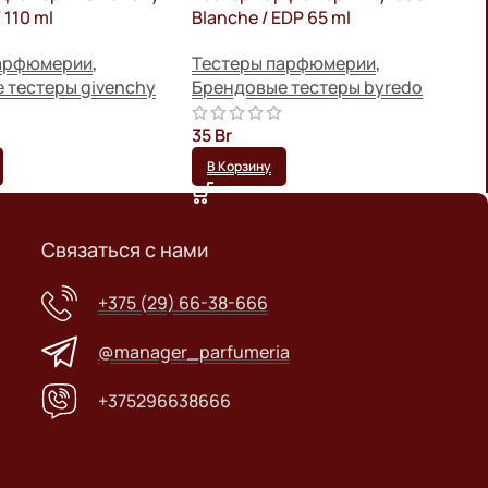
 110 ml
Blanche / EDP 65 ml
E
парфюмерии
,
Тестеры парфюмерии
,
П
 тестеры givenchy
Брендовые тестеры byredo
П
35
Br
6
В Корзину
Связаться с нами
+375 (29) 66-38-666
@manager_parfumeria
+375296638666