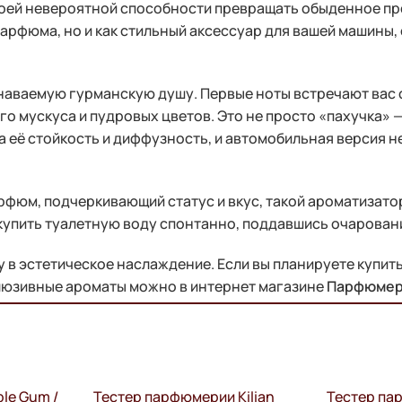
воей невероятной способности превращать обыденное пр
парфюма, но и как стильный аксессуар для вашей машины,
наваемую гурманскую душу. Первые ноты встречают вас 
ого мускуса и пудровых цветов. Это не просто «пахучка
её стойкость и диффузность, и автомобильная версия не
парфюм, подчеркивающий статус и вкус, такой ароматизато
купить туалетную воду спонтанно, поддавшись очаровани
 в эстетическое наслаждение. Если вы планируете купит
склюзивные ароматы можно в интернет магазине
Парфюмер
le Gum /
Тестер парфюмерии Kilian
Тестер па