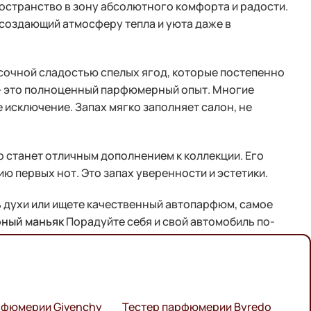
остранство в зону абсолютного комфорта и радости.
 создающий атмосферу тепла и уюта даже в
сочной сладостью спелых ягод, которые постепенно
» — это полноценный парфюмерный опыт. Многие
 исключение. Запах мягко заполняет салон, не
р станет отличным дополнением к коллекции. Его
ю первых нот. Это запах уверенности и эстетики.
ь духи или ищете качественный автопарфюм, самое
ный маньяк
Порадуйте себя и свой автомобиль по-
рфюмерии Givenchy
Тестер парфюмерии Byredo
L