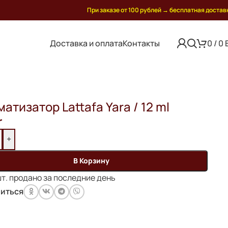
При заказе от 100 рублей
→
бесплатная достав
Доставка и оплата
Контакты
0
/
0
атизатор Lattafa Yara / 12 ml
r
+
В Корзину
т. продано за последние день
иться