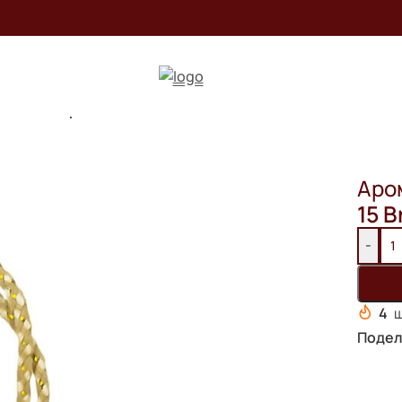
матизатор Lattafa Yara / 12 ml
Аром
15
B
-
4
ш
Подел