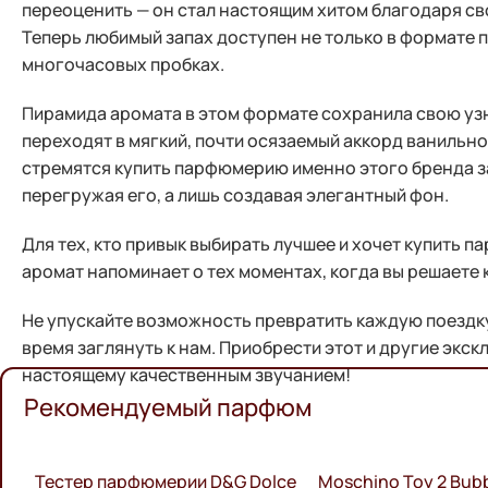
переоценить — он стал настоящим хитом благодаря с
Теперь любимый запах доступен не только в формате 
многочасовых пробках.
Пирамида аромата в этом формате сохранила свою уз
переходят в мягкий, почти осязаемый аккорд ванильн
стремятся купить парфюмерию именно этого бренда за 
перегружая его, а лишь создавая элегантный фон.
Для тех, кто привык выбирать лучшее и хочет купить 
аромат напоминает о тех моментах, когда вы решаете 
Не упускайте возможность превратить каждую поездку
время заглянуть к нам. Приобрести этот и другие эк
настоящему качественным звучанием!
Рекомендуемый парфюм
Тестер парфюмерии D&G Dolce
Moschino Toy 2 Bubb