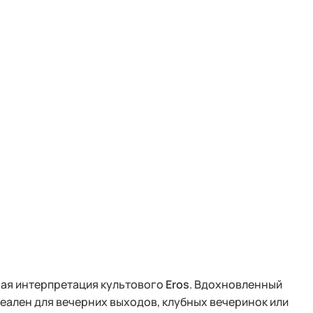
нная интерпретация культового
Eros
. Вдохновленный
еален для вечерних выходов, клубных вечеринок или