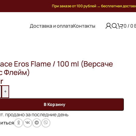
При заказе от 100 рублей
→
бесплатная достав
Доставка и оплата
Контакты
0
/
0
ace Eros Flame / 100 ml (Версаче
с Флейм)
r
+
В Корзину
т. продано за последние день
иться