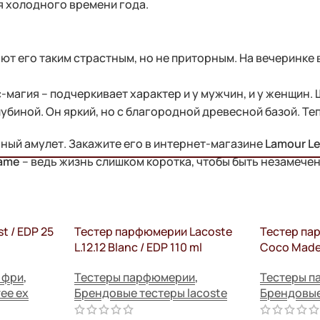
ля холодного времени года.
ают его таким страстным, но не приторным. На вечеринке 
-магия – подчеркивает характер и у мужчин, и у женщин.
убиной. Он яркий, но с благородной древесной базой. Те
нный амулет. Закажите его в интернет-магазине
Lamour Le
lame
– ведь жизнь слишком коротка, чтобы быть незамече
st / EDP 25
Тестер парфюмерии Lacoste
Тестер па
L.12.12 Blanc / EDP 110 ml
Coco Madem
 фри
,
Тестеры парфюмерии
,
Тестеры 
ee ex
Брендовые тестеры lacoste
Брендовые