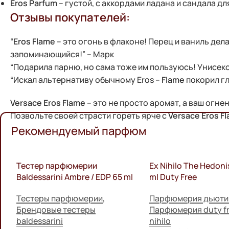
Eros Parfum
– густой, с аккордами ладана и сандала д
Отзывы покупателей:
“
Eros Flame
– это огонь в флаконе! Перец и ваниль дел
запоминающийся!” – Марк
“Подарила парню, но сама тоже им пользуюсь! Унисекс
“Искал альтернативу обычному Eros –
Flame
покорил гл
Versace Eros Flame
– это не просто аромат, а ваш огне
Позвольте своей страсти гореть ярче с
Versace Eros F
Рекомендуемый парфюм
Тестер парфюмерии
Ex Nihilo The Hedoni
Baldessarini Ambre / EDP 65 ml
ml Duty Free
Тестеры парфюмерии
,
Парфюмерия дьюти
Брендовые тестеры
Парфюмерия duty fr
baldessarini
nihilo