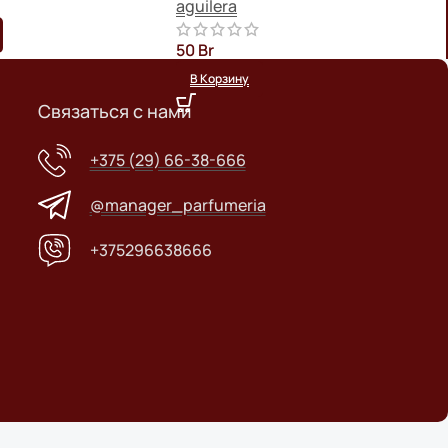
aguilera
3
50
Br
В Корзину
Связаться с нами
+375 (29) 66-38-666
@manager_parfumeria
+375296638666