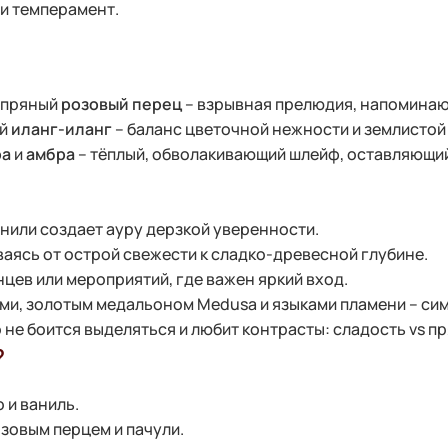
 и темперамент.
 пряный
розовый перец
– взрывная прелюдия, напоминаю
ый
иланг-иланг
– баланс цветочной нежности и землистой
ра
и
амбра
– тёплый, обволакивающий шлейф, оставляющий
анили создает ауру дерзкой уверенности.
ваясь от острой свежести к сладко-древесной глубине.
нцев или мероприятий, где важен яркий вход.
ми, золотым медальоном Medusa и языками пламени – сим
о не боится выделяться и любит контрасты: сладость vs пр
?
 и ваниль.
озовым перцем и пачули.