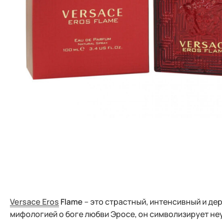
Versace Eros
Flame
– это страстный, интенсивный и де
мифологией о боге любви Эросе, он символизирует н