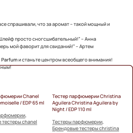
все спрашивали, что за аромат – такой мощный и
 Шлейф просто сногсшибательный!” – Анна
перь мой фаворит для свиданий!” – Артем
 Parfum
и станьте центром всеобщего внимания!
нным!
рфюмерии Chanel
Тестер парфюмерии Christina
Т
oiselle / EDP 65 ml
Aguilera Christina Aguilera by
H
Night / EDP 110 ml
парфюмерии
,
Т
 тестеры chanel
Тестеры парфюмерии
,
Б
Брендовые тестеры christina