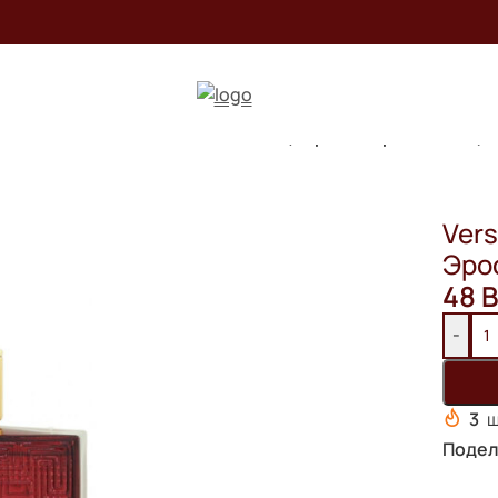
rsace
/
Versace Eros Flame / 100 ml (Версаче Эрос Флейм)
Vers
Эро
48
B
-
3
ш
Подел