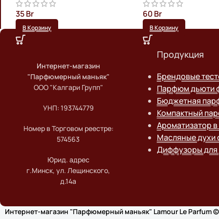
35
Br
60
Br
В Корзину
В Корзину
Продукция
Интернет-магазин
Брендовые тес
"Парфюмерный маньяк"
ООО "Калгари Групп"
Парфюм дьюти 
Бюджетная пар
УНП: 193744779
Компактный па
Ароматизатор в
Номер в Торговом реестре:
Масляные духи 
574563
Диффузоры для
Юрид. адрес
г.Минск, ул. Лещинского,
д.14а
Интернет-магазин "Парфюмерный маньяк" Lamour Le Parfum ©