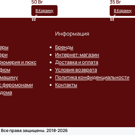
50
Br
35
Br
В Корзину
В Корзину
Информация
теры
Бренды
фри
Интернет-магазин
фюмерия и люкс
Доставка и оплата
рфюм
Условия возврата
 машину
Политика конфиденциальности
с феромонами
Контакты
 дома
 Все права защищены. 2018-2026