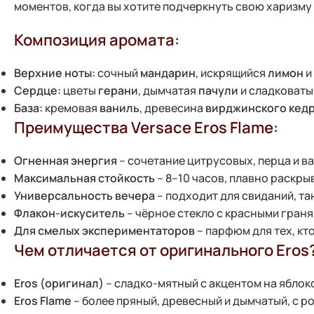
моментов, когда вы хотите подчеркнуть свою харизму
Композиция аромата:
Верхние ноты:
сочный
мандарин
, искрящийся
лимон
и
Сердце:
цветы
герани
, дымчатая
пачули
и сладковат
База:
кремовая
ваниль
, древесина
вирджинского кед
Преимущества Versace Eros Flame:
Огненная энергия
– сочетание цитрусовых, перца и в
Максимальная стойкость
– 8–10 часов, плавно раскры
Универсальность вечера
– подходит для свиданий, та
Флакон-искуситель
– чёрное стекло с красными граня
Для смелых экспериментаторов
– парфюм для тех, кт
Чем отличается от оригинального Eros
Eros (оригинал)
– сладко-мятный с акцентом на яблоко
Eros Flame
– более пряный, древесный и дымчатый, с р