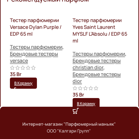
Тестер парфюмерии
Тестер парфюмерии
V
Versace Dylan Purple /
Yves Saint Laurent
M
EDP 65 ml
MYSLF L’Absolu / EDP 65
D
ml
Тестеры парфюмерии
,
П
Брендовые тестеры
Тестеры парфюмерии
,
ф
versace
Брендовые тестеры
f
christian dior
,
35
Br
Брендовые тестеры
6
dior
В Корзину
35
Br
В Корзину
Интернет-магазин "Парфюмерный маньяк"
ООО "Калгари Групп"