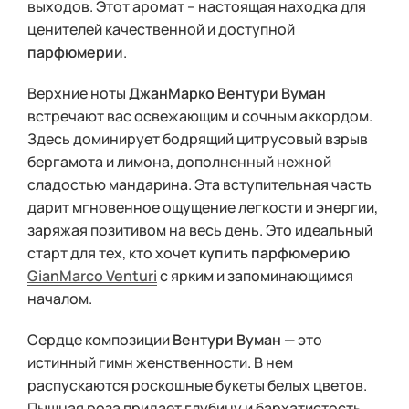
выходов. Этот аромат – настоящая находка для
ценителей качественной и доступной
парфюмерии
.
Верхние ноты
ДжанМарко Вентури Вуман
встречают вас освежающим и сочным аккордом.
Здесь доминирует бодрящий цитрусовый взрыв
бергамота и лимона, дополненный нежной
сладостью мандарина. Эта вступительная часть
дарит мгновенное ощущение легкости и энергии,
заряжая позитивом на весь день. Это идеальный
старт для тех, кто хочет
купить парфюмерию
GianMarco Venturi
с ярким и запоминающимся
началом.
Сердце композиции
Вентури Вуман
— это
истинный гимн женственности. В нем
распускаются роскошные букеты белых цветов.
Пышная роза придает глубину и бархатистость,