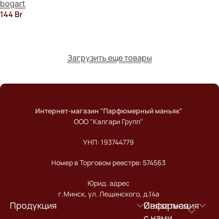
bogart
В Корзину
144
Br
В Корзину
Загрузить еще товары
Read more
Интернет-магазин "Парфюмерный маньяк"
ООО "Калгари Групп"
УНП: 193744779
Номер в Торговом реестре: 574563
Юрид. адрес
г.Минск, ул. Лещинского, д.14а
Продукция
Информация
Связаться
с нами