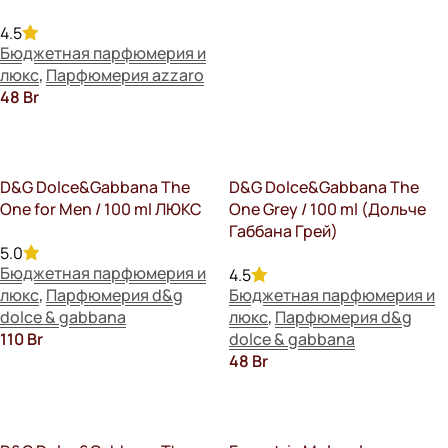
4.5
Бюджетная парфюмерия и
люкс
,
Парфюмерия azzaro
48
Br
В Корзину
D&G Dolce&Gabbana The
D&G Dolce&Gabbana The
One for Men / 100 ml ЛЮКС
One Grey / 100 ml (Дольче
Габбана Грей)
5.0
Бюджетная парфюмерия и
4.5
люкс
,
Парфюмерия d&g
Бюджетная парфюмерия и
dolce & gabbana
люкс
,
Парфюмерия d&g
110
Br
dolce & gabbana
48
Br
В Корзину
В Корзину