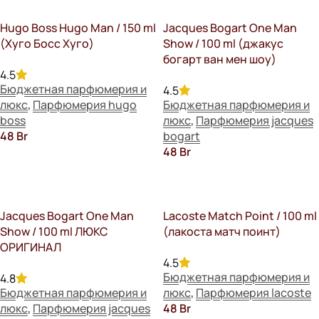
Hugo Boss Hugo Man / 150 ml
Jacques Bogart One Man
(Хуго Босс Хуго)
Show / 100 ml (джакус
богарт ван мен шоу)
4.5
Бюджетная парфюмерия и
4.5
люкс
,
Парфюмерия hugo
Бюджетная парфюмерия и
boss
люкс
,
Парфюмерия jacques
48
Br
bogart
48
Br
В Корзину
В Корзину
Jacques Bogart One Man
Lacoste Match Point / 100 ml
Show / 100 ml ЛЮКС
(лакоста матч поинт)
ОРИГИНАЛ
4.5
Бюджетная парфюмерия и
4.8
Бюджетная парфюмерия и
люкс
,
Парфюмерия lacoste
люкс
,
Парфюмерия jacques
48
Br