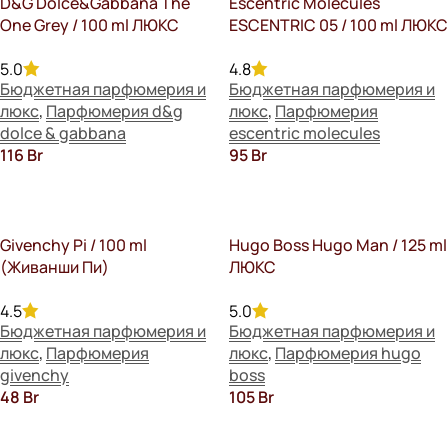
D&G Dolce&Gabbana The
Escentric Molecules
One Grey / 100 ml ЛЮКС
ESCENTRIC 05 / 100 ml ЛЮКС
5.0
4.8
Бюджетная парфюмерия и
Бюджетная парфюмерия и
люкс
,
Парфюмерия d&g
люкс
,
Парфюмерия
dolce & gabbana
escentric molecules
116
Br
95
Br
В Корзину
В Корзину
Givenchy Pi / 100 ml
Hugo Boss Hugo Man / 125 ml
(Живанши Пи)
ЛЮКС
4.5
5.0
Бюджетная парфюмерия и
Бюджетная парфюмерия и
люкс
,
Парфюмерия
люкс
,
Парфюмерия hugo
givenchy
boss
48
Br
105
Br
В Корзину
В Корзину