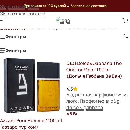
Skip to navigation
При заказе от 100 рублей
→
бесплатная доставка
Skip to main content
Базилик
Главная
/
Товар Начальная нота
/
Базилик
Фильтры
Фильтры
D&G Dolce&Gabbana The
One for Men / 100 ml
(Дольче Габбана Зе Ван)
4.5
Бюджетная парфюмерия и
люкс
,
Парфюмерия d&g
dolce & gabbana
48
Br
Azzaro Pour Homme / 100 ml
В Корзину
(аззаро пур хом)